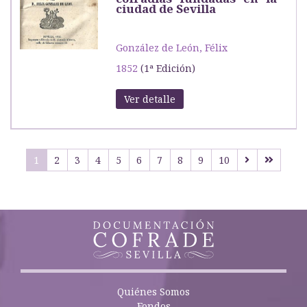
ciudad de Sevilla
González de León, Félix
1852
(1ª Edición)
Ver detalle
1
2
3
4
5
6
7
8
9
10
Quiénes Somos
Fondos